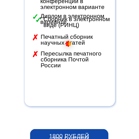
конференции в
электронном варианте
✓
Диплом в электронном
✓
Сборник в электронном
варианте
виде (РИНЦ)
✗
Печатный сборник
научных статей
✗
Пересылка печатного
сборника Почтой
России
1800 РУБЛЕЙ